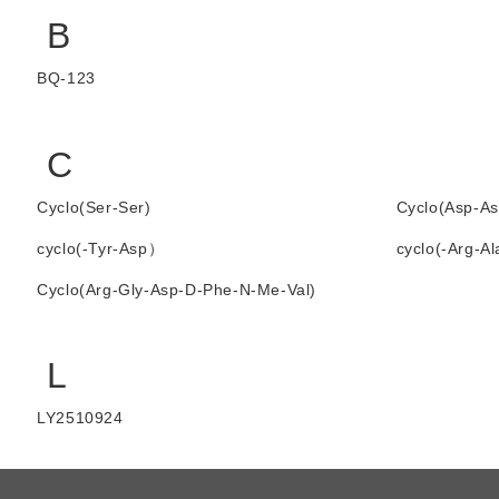
B
BQ-123
C
Cyclo(Ser-Ser)
Cyclo(Asp-As
cyclo(-Tyr-Asp）
cyclo(-Arg-A
Cyclo(Arg-Gly-Asp-D-Phe-N-Me-Val)
L
LY2510924