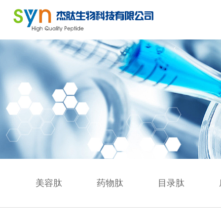
美容肽
药物肽
目录肽