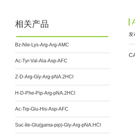
相关产品
发
Bz-Nle-Lys-Arg-Arg-AMC
C
Ac-Tyr-Val-Ala-Asp-AFC
Z-D-Arg-Gly-Arg-pNA.2HCl
H-D-Phe-Pip-Arg-pNA.2HCl
Ac-Trp-Glu-His-Asp-AFC
Suc-Ile-Glu(gama-pip)-Gly-Arg-pNA.HCl