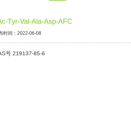
Ac-Tyr-Val-Ala-Asp-AFC
布时间：2022-06-08
AS号 219137-85-6