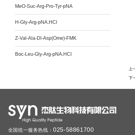
MeO-Suc-Arg-Pro-Tyr-pNA
H-Gly-Arg-pNA.HCl
Z-Val-Ala-Dl-Asp(Ome)-FMK
Boc-Leu-Gly-Arg-pNA.HCl
上
下
025-58861700
全国统一服务热线：